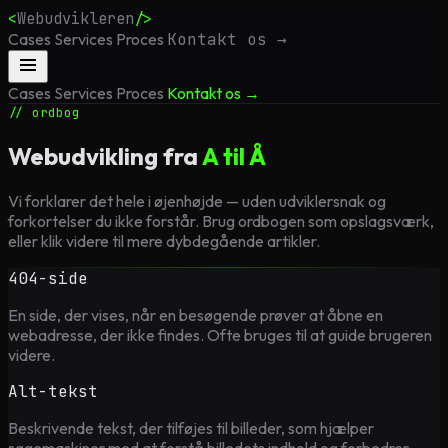
<
Webudvikleren
/>
Cases
Services
Proces
Kontakt os →
Cases
Services
Proces
Kontakt os →
// ordbog
Webudvikling fra
A til Å
Vi forklarer det hele i øjenhøjde — uden udviklersnak og
forkortelser du ikke forstår. Brug ordbogen som opslagsværk,
eller klik videre til mere dybdegående artikler.
404-side
En side, der vises, når en besøgende prøver at åbne en
webadresse, der ikke findes. Ofte bruges til at guide brugeren
videre.
Alt-tekst
Beskrivende tekst, der tilføjes til billeder, som hjælper
søgemaskiner med at forstå billedets indhold og forbedrer