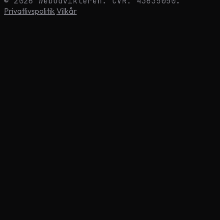
© 2026 Webudvikleren. CVR: 43635050.
Privatlivspolitik
Vilkår