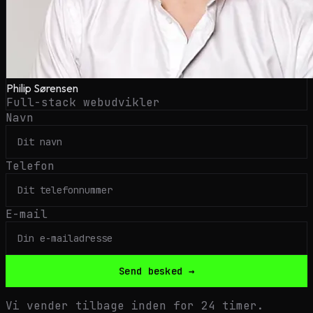
Philip Sørensen
Full-stack webudvikler
Navn
Telefon
E-mail
Send besked →
Vi vender tilbage inden for 24 timer.