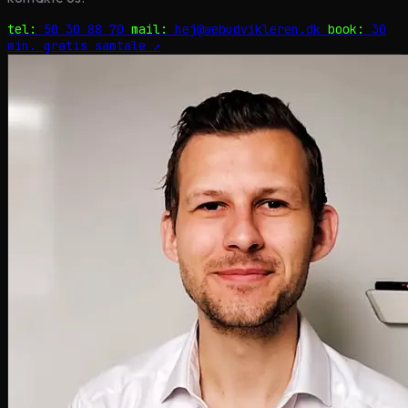
tel:
50 30 88 70
mail:
hej@webudvikleren.dk
book:
30
min. gratis samtale ↗