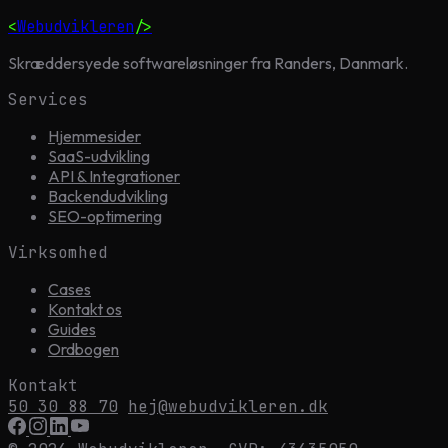
<
Webudvikleren
/>
Skræddersyede softwareløsninger fra Randers, Danmark.
Services
Hjemmesider
SaaS-udvikling
API & Integrationer
Backendudvikling
SEO-optimering
Virksomhed
Cases
Kontakt os
Guides
Ordbogen
Kontakt
50 30 88 70
hej@webudvikleren.dk