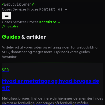
<
Webudvikleren
/>
Cases
Services
Proces
Kontakt os →
Cases
Services
Proces
Kontakt os →
// guides
Guides
& artikler
Vi deler ud af vores viden og erfaring inden for webudvikling,
SEO, domæner og meget mere. Dyk ned i vores guides
herunder.
SEO
Hvad er metatags og hvad bruges de
til?
Metatags bruges til at definere din hjemmeside, men der findes
en masse forskellige, der bruges på forskellige måder.