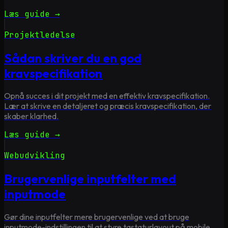
Læs guide →
Projektledelse
Sådan skriver du en god
kravspecifikation
Opnå succes i dit projekt med en effektiv kravspecifikation.
Lær at skrive en detaljeret og præcis kravspecifikation, der
skaber klarhed.
Læs guide →
Webudvikling
Brugervenlige inputfelter med
inputmode
Gør dine inputfelter mere brugervenlige ved at bruge
inputmode-indstillingen til at styre tastaturlayout på mobile