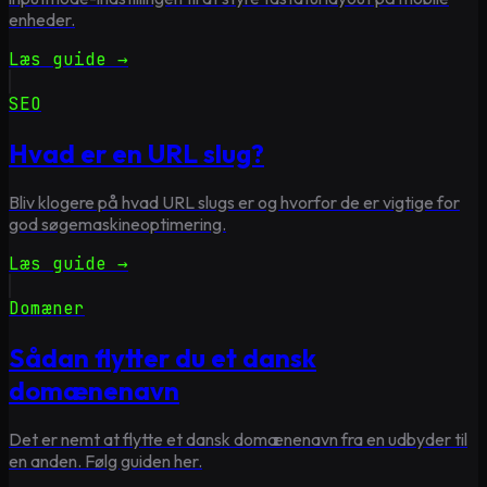
enheder.
Læs guide →
SEO
Hvad er en URL slug?
Bliv klogere på hvad URL slugs er og hvorfor de er vigtige for
god søgemaskineoptimering.
Læs guide →
Domæner
Sådan flytter du et dansk
domænenavn
Det er nemt at flytte et dansk domænenavn fra en udbyder til
en anden. Følg guiden her.