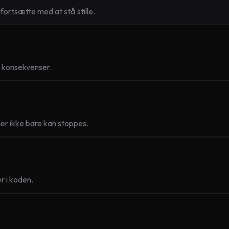
fortsætte med at stå stille.
e konsekvenser.
er ikke bare kan stoppes.
r i koden.