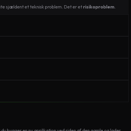
write sjældent et teknisk problem. Det er et
risikoproblem
.
t du bygger en ny applikation ved siden af den gamle og lader