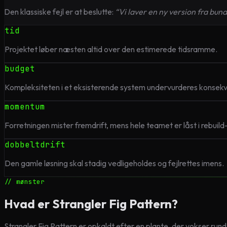
Den klassiske fejl er at beslutte:
“Vi laver en ny version fra bun
tid
Projektet løber næsten altid over den estimerede tidsramme.
budget
Kompleksiteten i et eksisterende system undervurderes konsekv
momentum
Forretningen mister fremdrift, mens hele teamet er låst i rebuild
dobbeltdrift
Den gamle løsning skal stadig vedligeholdes og fejlrettes imens.
// mønster
Hvad er Strangler Fig Pattern?
Strangler Fig Pattern er opkaldt efter en plante, der vokser run