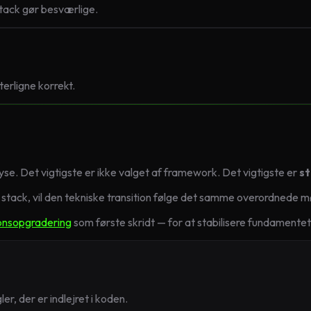
tack gør besværlige.
terligne korrekt.
e. Det vigtigste er ikke valget af framework. Det vigtigste er
st
stack, vil den tekniske transition følge det samme overordnede m
onsopgradering
som første skridt — for at stabilisere fundamentet
r, der er indlejret i koden.