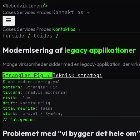
<
Webudvikleren
/>
Cases
Services
Proces
Kontakt os →
Cases
Services
Proces
Kontakt os →
Forside
/
Guides
/
Modernisering af
legacy applikationer
Mange virksomheder sidder med en legacy-applikation, der virker
Strangler Fig →
Teknisk strategi
$
cat modernisering.yml
pattern
:
Strangler Fig
tilgang
:
gradvis migrering
risiko
:
lav
drift
:
kontinuerlig
total_rewrite
:
false
stack
:
Laravel / Symfony
// faldgruben
Problemet med “vi bygger det hele om