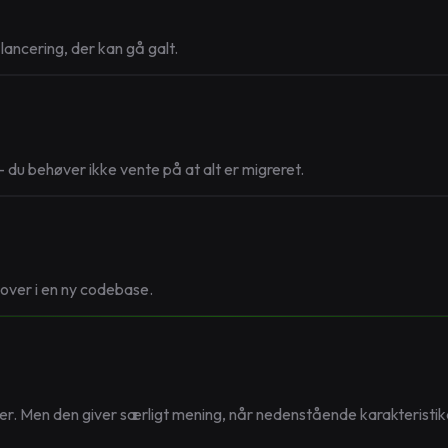
ncering, der kan gå galt.
u behøver ikke vente på at alt er migreret.
 over i en ny codebase.
emer. Men den giver særligt mening, når nedenstående karakteristika