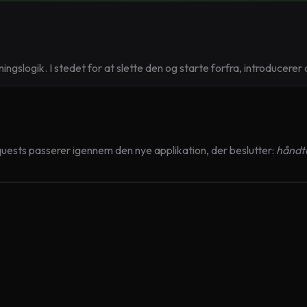
ningslogik. I stedet for at slette den og starte forfra, introducer
uests passerer igennem den nye applikation, der beslutter:
håndte