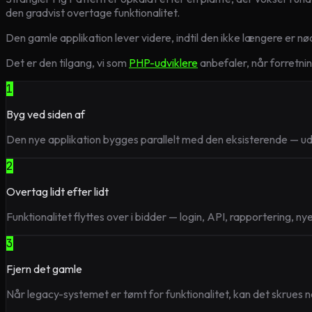
den gradvist overtage funktionalitet.
Den gamle applikation lever videre, indtil den ikke længere er n
Det er den tilgang, vi som
PHP-udviklere
anbefaler, når forretni
1
Byg ved siden af
Den nye applikation bygges parallelt med den eksisterende — uden
2
Overtag lidt efter lidt
Funktionalitet flyttes over i bidder — login, API, rapportering, ny
3
Fjern det gamle
Når legacy-systemet er tømt for funktionalitet, kan det skrues n