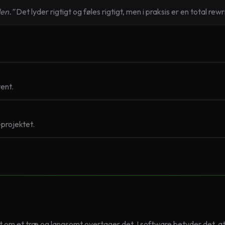
den.”
Det lyder rigtigt og føles rigtigt, men i praksis er en total re
ent.
-projektet.
dt om et træ og langsomt overtager det. I software betyder det, a