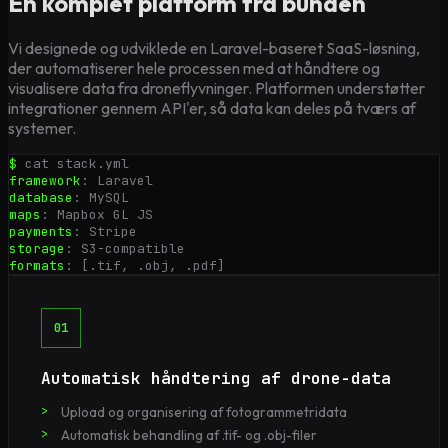
En komplet platform fra bunden
Vi designede og udviklede en Laravel-baseret SaaS-løsning,
der automatiserer hele processen med at håndtere og
visualisere data fra droneflyvninger. Platformen understøtter
integrationer gennem API'er, så data kan deles på tværs af
systemer.
$
cat stack.yml
framework
:
Laravel
database
:
MySQL
maps
:
Mapbox GL JS
payments
:
Stripe
storage
:
S3-compatible
formats
:
[.tif, .obj, .pdf]
01
Automatisk håndtering af drone-data
Upload og organisering af fotogrammetridata
Automatisk behandling af .tif- og .obj-filer