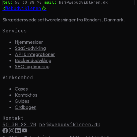
tel:
50 30 88 70
mail:
hej@webudvikleren.dk
<
Webudvikleren
/>
Skræddersyede softwareløsninger fra Randers, Danmark.
Services
Hjemmesider
SaaS-udvikling
API & Integrationer
Backendudvikling
SEO-optimering
Virksomhed
Cases
Kontakt os
Guides
Ordbogen
Kontakt
50 30 88 70
hej@webudvikleren.dk