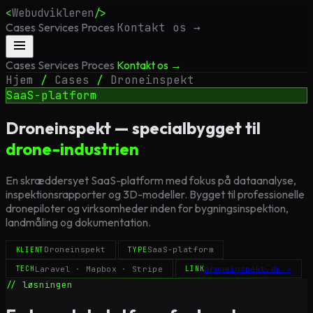
<
Webudvikleren
/>
Cases
Services
Proces
Kontakt os →
Cases
Services
Proces
Kontakt os →
Hjem
/
Cases
/
Droneinspekt
SaaS-platform
Droneinspekt — specialbygget til
drone-industrien
En skræddersyet SaaS-platform med fokus på dataanalyse,
inspektionsrapporter og 3D-modeller. Bygget til professionelle
dronepiloter og virksomheder inden for bygningsinspektion,
landmåling og dokumentation.
Droneinspekt
SaaS-platform
KLIENT
TYPE
Laravel · Mapbox · Stripe
droneinspekt.dk ↗
TECH
LINK
// løsningen