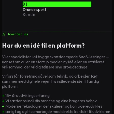
DI
Droneinspekt
Kunde
// hvorfor os
Har du en idé til en platform?
Vi er specialister i at bygge skræddersyede SaaS-løsninger —
uanset om du er en startup med en ny idé eller en etableret
virksomhed, der vil digitalisere sine arbejdsgange.
Vi forstår forretning såvel som teknik, og arbejder tæt
sammen med dig hele vejen fra indledende idé til færdig
platform.
+
15+ års udviklingserfaring
+
Vi sætter os ind i din branche og dine brugeres behov
+
Moderne teknologier der skalerer og kan videreudvikles
+
ærligt og agilt samarbejde med direkte kontakt til udvikleren