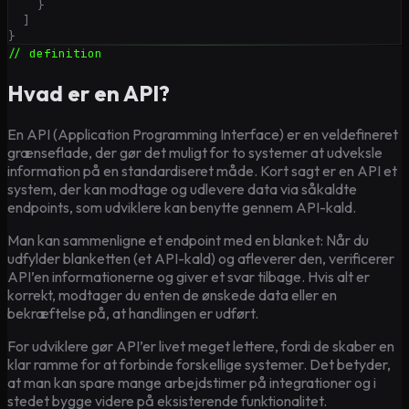
}
]
}
// definition
Hvad er en API?
En API (Application Programming Interface) er en veldefineret
grænseflade, der gør det muligt for to systemer at udveksle
information på en standardiseret måde. Kort sagt er en API et
system, der kan modtage og udlevere data via såkaldte
endpoints, som udviklere kan benytte gennem API-kald.
Man kan sammenligne et endpoint med en blanket: Når du
udfylder blanketten (et API-kald) og afleverer den, verificerer
API’en informationerne og giver et svar tilbage. Hvis alt er
korrekt, modtager du enten de ønskede data eller en
bekræftelse på, at handlingen er udført.
For udviklere gør API’er livet meget lettere, fordi de skaber en
klar ramme for at forbinde forskellige systemer. Det betyder,
at man kan spare mange arbejdstimer på integrationer og i
stedet bygge videre på eksisterende funktionalitet.