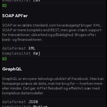
kompleksitet
Lav
02
SOAP API’er
SOAP er en ældre standard, som hovedsageligt bruger XML.
SOAP er mere kompleks end REST, men giver stærk support
for transaktioner, sikkerhed og pålidelighed. Bruges ofte i
bank- og finanssektoren.
dataformat
XML
kompleksitet
Høj
03
GraphQL
GraphQL er en nyere teknologi udviklet af Facebook. Man kan
forespørge præcis de data, man har brug for — hverken mere
eller mindre. Det gør API’et fleksibelt og effektivt, især med
komplekse datamodeller.
dataformat
JSON
kompleksitet
Medium