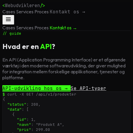
<
Webudvikleren
/>
Cases
Services
Proces
Kontakt os →
Cases
Services
Proces
Kontakt os →
// guide
Hvad er en
API
?
En API (Application Programming Interface) er et afgørende
værktøj i den moderne softwareudvikling, der giver mulighed
for integration mellem forskellige applikationer, tjenester og
platforme.
API-udvikling hos os →
Se API-typer
$
curl -X GET /api/v1/produkter
{
"status"
:
200
,
"data"
: [
{
"id"
:
1
,
"navn"
:
"Produkt A"
,
"pris"
:
299.00