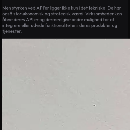
Men styrken ved API’er ligger ikke kun i det tekniske. De har
også stor økonomisk og strategisk værdi. Virksomheder kan
åbne deres API’er og dermed give andre mulighed for at
integrere eller udvide funktionaliteten i deres produkter og
tjenester.