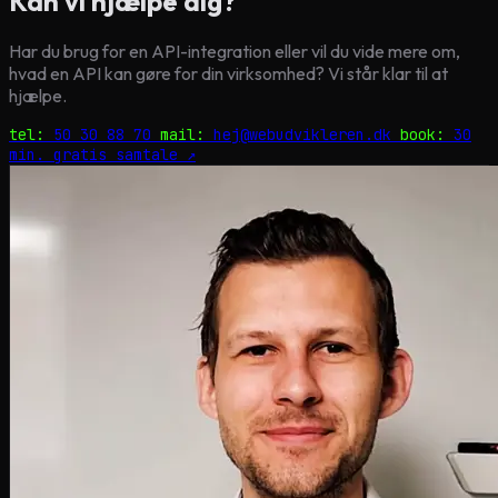
Kan vi hjælpe dig?
Har du brug for en API-integration eller vil du vide mere om,
hvad en API kan gøre for din virksomhed? Vi står klar til at
hjælpe.
tel:
50 30 88 70
mail:
hej@webudvikleren.dk
book:
30
min. gratis samtale ↗