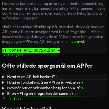
Med vores kompetencer og erfaringer indenfor webudvikling
har vi integreret rigtig mange forskellige API’er gennem tidens
løb. Vi har stor erfaring med integrationen af f.eks. Quickpay,
Safeticket, Stripe mm.
Skulle det sjældne tilfælde opstå, at vi skal udvikle op imod en
API, som vi ikke har arbejdet med før, så frygt ikke — vi har
masser erfaring at drage nytte af. Vi har stor erfaring med at
bygge egne API’er og API-integrationer i
Laravel
.
Se vores API-udvikling →
// spørgsmål
Ofte stillede spørgsmål om API’er
Hvad er en API helt konkret?
+
Hvad er forskellen på en API og et website?
+
Hvornår har en virksomhed brug for en API?
+
Er en API og en integration det samme?
+
// kontakt