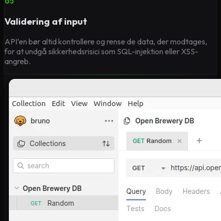
05
Validering af input
API’en bør altid kontrollere og rense de data, der modtages,
for at undgå sikkerhedsrisici som SQL-injektion eller XSS-
angreb.