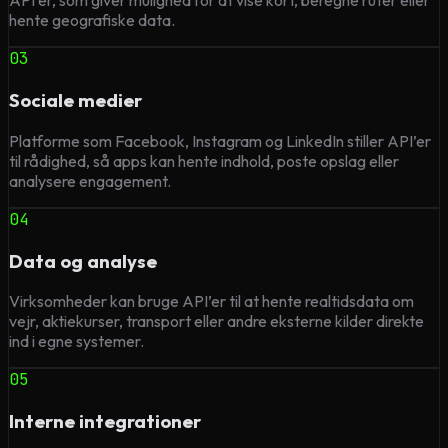
API’er, som giver mulighed for at vise kort, beregne ruter eller
hente geografiske data.
03
Sociale medier
Platforme som Facebook, Instagram og LinkedIn stiller API’er
til rådighed, så apps kan hente indhold, poste opslag eller
analysere engagement.
04
Data og analyse
Virksomheder kan bruge API’er til at hente realtidsdata om
vejr, aktiekurser, transport eller andre eksterne kilder direkte
ind i egne systemer.
05
Interne integrationer