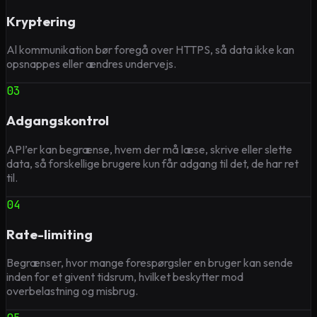
Kryptering
Al kommunikation bør foregå over HTTPS, så data ikke kan
opsnappes eller ændres undervejs.
03
Adgangskontrol
API’er kan begrænse, hvem der må læse, skrive eller slette
data, så forskellige brugere kun får adgang til det, de har ret
til.
04
Rate-limiting
Begrænser, hvor mange forespørgsler en bruger kan sende
inden for et givent tidsrum, hvilket beskytter mod
overbelastning og misbrug.